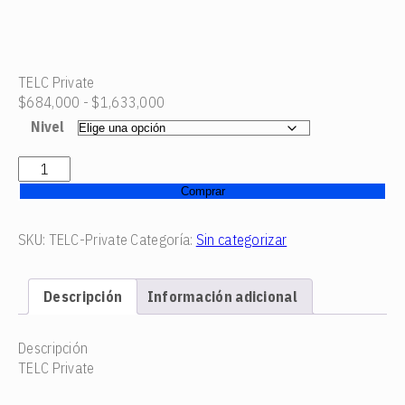
TELC Private
Rango
$
684,000
-
$
1,633,000
de
Nivel
precios:
desde
TELC
$684,000
Private
Comprar
hasta
cantidad
$1,633,000
SKU:
TELC-Private
Categoría:
Sin categorizar
Descripción
Información adicional
Descripción
TELC Private