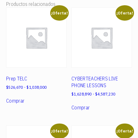
Productos relacionados
¡Oferta!
¡Oferta!
Prep TELC
CYBERTEACHERS LIVE
PHONE LESSONS
Rango
$
526,670
-
$
1,038,000
de
Rango
$
1,628,890
-
$
4,587,230
Este
precios:
de
Comprar
producto
Este
desde
precios:
Comprar
tiene
producto
$526,670
desde
múltiples
tiene
hasta
$1,628,890
$1,038,000
variantes.
múltiples
hasta
$4,587,230
Las
variantes.
¡Oferta!
¡Oferta!
opciones
Las